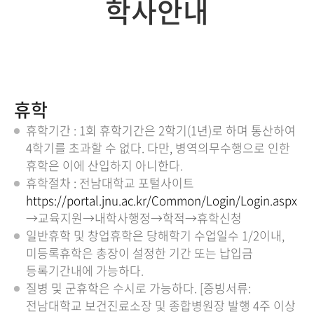
학사안내
휴학
휴학기간 : 1회 휴학기간은 2학기(1년)로 하며 통산하여
4학기를 초과할 수 없다. 다만, 병역의무수행으로 인한
휴학은 이에 산입하지 아니한다.
휴학절차 : 전남대학교 포털사이트
https://portal.jnu.ac.kr/Common/Login/Login.aspx
→교육지원→내학사행정→학적→휴학신청
일반휴학 및 창업휴학은 당해학기 수업일수 1/2이내,
미등록휴학은 총장이 설정한 기간 또는 납입금
등록기간내에 가능하다.
질병 및 군휴학은 수시로 가능하다. [증빙서류:
전남대학교 보건진료소장 및 종합병원장 발행 4주 이상